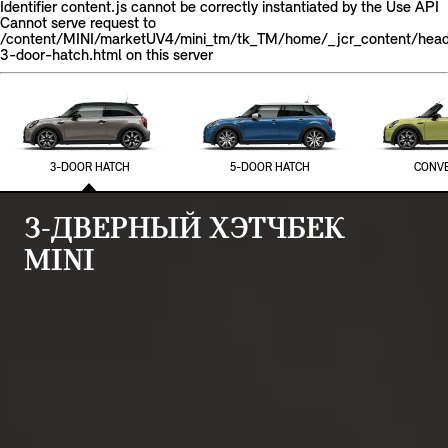
Identifier content.js cannot be correctly instantiated by the Use API
Cannot serve request to
/content/MINI/marketUV4/mini_tm/tk_TM/home/_jcr_content/head
3-door-hatch.html on this server
3-DOOR HATCH
5-DOOR HATCH
CONVE
3-ДВЕРНЫЙ ХЭТЧБЕК
MINI