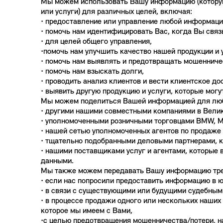
Мы можем использовать Вашу информацию (которую 
или услуги) для различных целей, включая:
• предоставление или управление любой информацие
• помочь нам идентифицировать Вас, когда Вы связ
• для целей общего управления,
•помочь нам улучшить 
• помочь нам выявлять и предотвращать мошенниче
• помочь нам взыскать долги,
• проводить анализ клиентов и вести клиентское дос
• выявить другую продукцию и услуги, которые могу
Мы можем поделиться Вашей информацией для любо
• другими нашими совместными компаниями в Велик
• уполномоченными розничными торговцами BMW, MI
• нашей сетью уполномоченных агентов по продаже
• тщательно подобранными деловыми партнерами, к
• нашими поставщиками услуг и агентами, которые
данными.
Мы также можем передавать Вашу информацию тре
• если нас попросили предоставить информацию в 
• в связи с существующими или будущими судебным
• в процессе продажи одного или нескольких наши
которое мы имеем с Вами,
•с целью предотвращения мошенничества/потери, н