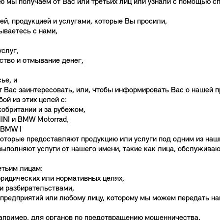
мы получаем от Вас или третьих лиц или узнали с помощью с
й, продукцией и услугами, которые Вы просили,
ываетесь с нами,
качество нашей продукции и 
ство и отмывание денег,
ье, и
т Вас заинтересовать, или, чтобы информировать Вас о нашей пр
й из этих целей с:
обритании и за рубежом,
NI и BMW Motorrad,
 BMW I
оторые предоставляют продукцию или услуги под одним из наши
 выполняют услуги от нашего имени, такие как лица, обслужив
тьим лицам:
юридических или нормативных целях,
и разбирательствами,
х предприятий или любому лицу, которому мы можем передать н
апример, для органов по предотвращению мошенничества.