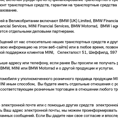
ям, включая (среди прочего) финансирование транспортного сре
онт транспортных средств, гарантии на транспортные средства 
рахование.
в Великобритании включают BMW (UK) Limited, BMW Financial Ser
al Services, MINI Financial Services, BMW Motorrad, BMW i agent
ется отдельными деловыми партнерами.
щений от нас относительно наших транспортных средств и друг
свою информацию на этом веб-сайте) или в любое время, позво
ной поддержки клиентов MINI, Селектапост 51, Шеффилд, S97
ыше адресу или телефону, если ранее Вы просили не получать 
BMW, MINI или BMW Motorrad и о другой продукции и услугах.
автомобиля у уполномоченного розничного продавца продукции M
INI иным способом, Вы будете иметь отдельные отношения с р
с соответствующим розничным торговцем в отношении любого тр
лектронной почте или с помощью других средств электронной с
ть Ваш адрес электронной почты, мы можем проинформировать В
ламных сообщений. Если Вы дадите нам свое согласие и впосле