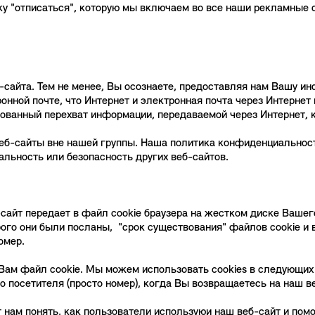
ку "отписаться", которую мы включаем во все наши рекламные 
сайта. Тем не менее, Вы осознаете, предоставляя нам Вашу ин
нной почте, что Интернет и электронная почта через Интернет
ованный перехват информации, передаваемой через Интернет, 
еб-сайты вне нашей группы. Наша политика конфиденциальност
льность или безопасность других веб-сайтов.
-сайт передает в файл cookie браузера на жестком диске Вашег
ого они были посланы, "срок существования" файлов cookie и в
омер.
Вам файл cookie. Мы можем использовать cookies в следующих 
о посетителя (просто номер), когда Вы возвращаетесь на наш в
т нам понять, как пользователи используюи наш веб-сайт и пом