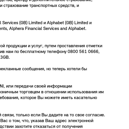
дства, аренду и дополнительное страхование,
и страхование транспортных средств, и
vices (GB) Limited и Alphabet (GB) Limited и
s, Alphera Financial Services and Alphabet.
ой продукции и услуг, путем проставления отметки
нив нам по бесплатному телефону 0800 561 0666,
 3GB.
рекламные сообщения, но теперь хотели бы
INI, или передачи своей информации
озничным торговцем в отношении использования им
ебования, которое Вы можете иметь касательно
вязи, только если Вы дадите на то свое согласие.
ас о том, что, указав Ваш адрес электронной
дствии захотите отказаться от получения